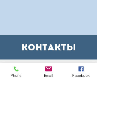
контакты
КОНТАКТЫ РЕДАКЦИИ
Phone
Email
Facebook
197101, Санкт-Петербург,
ул. Чапаева, д.3
+7 (812) 363-4883
info@teledom.tv
РАЗМЕЩЕНИЕ РЕКЛАМЫ